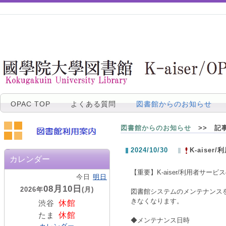
OPAC TOP
よくある質問
図書館からのお知らせ
図書館からのお知らせ
>> 記
2024/10/30
K-aise
カレンダー
【重要】
K-aiser/利用者サー
今日
明日
08月10日
2026年
(月)
図書館システムのメンテナンスを
きなくなります。
休館
渋谷
休館
たま
◆メンテナンス日時