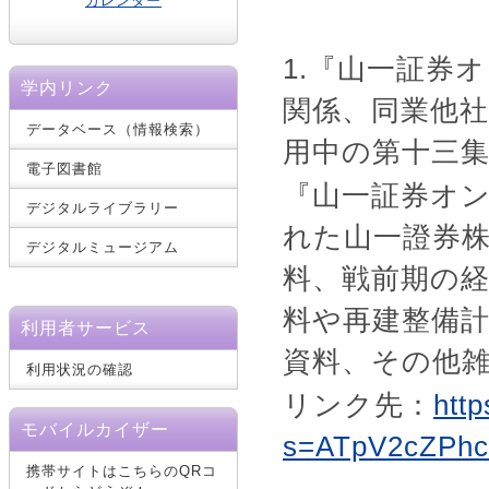
カレンダー
1.『山一証券
学内リンク
関係、同業他社
データベース（情報検索）
用中の第十三
電子図書館
『山一証券オ
デジタルライブラリー
れた山一證券
デジタルミュージアム
料、戦前期の
料や再建整備
利用者サービス
資料、その他
利用状況の確認
リンク先：
htt
モバイルカイザー
s=ATpV2cZPh
携帯サイトはこちらのQRコ