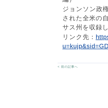
ジョンソン政
された全米の
サス州を収録
リンク先：
htt
u=kujp&sid=G
< 前の記事へ