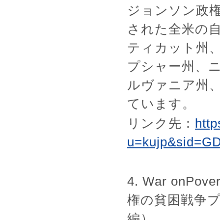
ジョンソン政
された全米の
ティカット州
プシャー州、
ルヴァニア州
ています。
リンク先：
htt
u=kujp&sid=G
4. War onPover
権の貧困戦争
編）