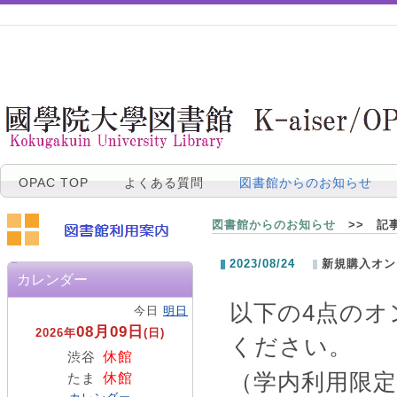
OPAC TOP
よくある質問
図書館からのお知らせ
図書館からのお知らせ
>> 記
2023/08/24
新規購入オン
カレンダー
以下の
4
点のオ
今日
明日
08月09日
2026年
(日)
ください。
休館
渋谷
（学内利用限定
休館
たま