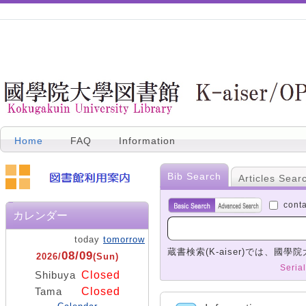
Home
FAQ
Information
Bib Search
Articles Sear
conta
カレンダー
today
tomorrow
蔵書検索(K-aiser)では、
08/09
2026/
(Sun)
Serial
Closed
Shibuya
Closed
Tama