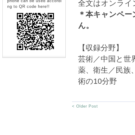
phone can be used accordi
全文はオンライ
ng to QR code here!!
＊本キャンペー
ん。
【収録分野】
芸術／中国と世
薬、衛生／民族
術の10分野
< Older Post